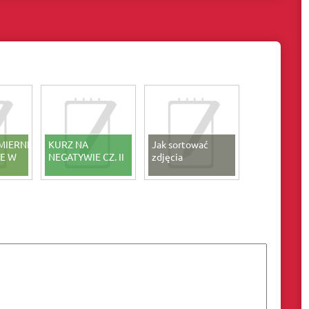
MIERNE
KURZ NA
Jak sortować
E W
NEGATYWIE CZ. II
zdjęcia