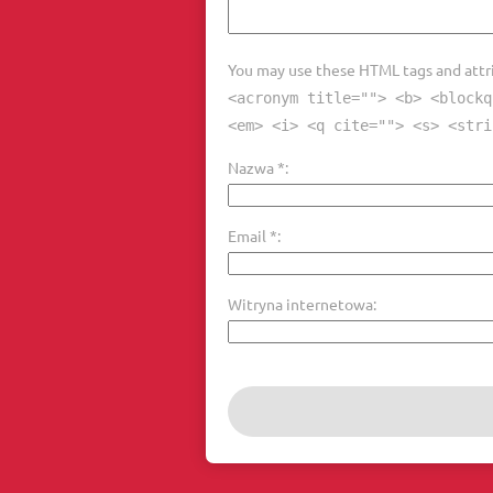
You may use these HTML tags and attr
<acronym title=""> <b> <blockq
<em> <i> <q cite=""> <s> <stri
Nazwa
*
Email
*
Witryna internetowa