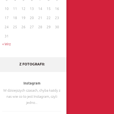
10
11
12
13
14
15
16
17
18
19
20
21
22
23
24
25
26
27
28
29
30
31
« Wrz
Z FOTOGRAFII:
Instagram
W dzisiejszych czasach, chyba każdy z
nas wie co to jest Instagram, czyli
jedno...