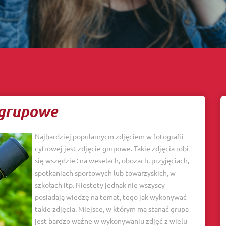
a grupowe
Najbardziej popularnycm zdjęciem w fotografii
cyfrowej jest zdjęcie grupowe. Takie zdjęcia robi
się wszędzie : na weselach, obozach, przyjęciach,
spotkaniach sportowych lub towarzyskich, w
szkołach itp. Niestety jednak nie wszyscy
posiadają wiedzę na temat, tego jak wykonywać
takie zdjęcia. Miejsce, w którym ma stanąć grupa
jest bardzo ważne w wykonywaniu zdjęć z wielu