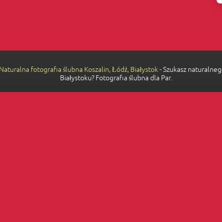
 Naturalna fotografia ślubna Koszalin, Łódź, Białystok
- Szukasz naturalneg
Białystoku? Fotografia ślubna dla Par.