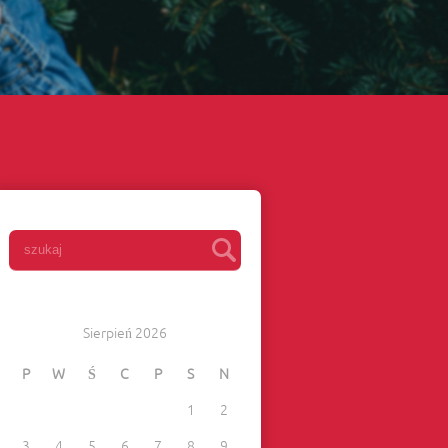
Sierpień 2026
P
W
Ś
C
P
S
N
1
2
3
4
5
6
7
8
9