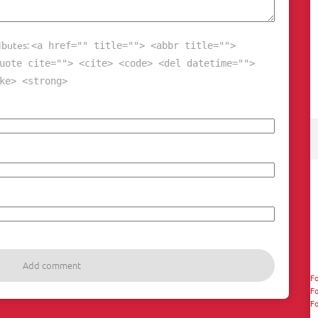
ibutes:
<a href="" title=""> <abbr title="">
uote cite=""> <cite> <code> <del datetime="">
ke> <strong>
Fo
Fo
Fo