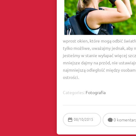
wprost okien, które mogą odbić światło 
tylko możliwe, uważajmy jednak, aby n
jesteśmy w stanie wyłapać więcej szcz
mniejsze dajmy na przód, nie ustawiaj
najmniejszą odległość między osobami.
ostrości.
Categories:
Fotografia
08/10/2015
0 komentar