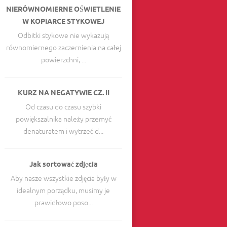
NIERÓWNOMIERNE OŚWIETLENIE
W KOPIARCE STYKOWEJ
Odbitki stykowe nie wykazują
równomiernego zaczernienia na całej
powierzchni, ...
KURZ NA NEGATYWIE CZ. II
Od czasu do czasu szybki
powiększalnika należy przemyć
denaturatem i wytrzeć d...
Jak sortować zdjęcia
Aby nasze wszystkie zdjęcia były w
idealnym porządku, musimy je
prawidłowo poso...