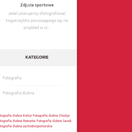
Zdjęcia sportowe
Jeżeli planujemy sfotografować
kogoś szybko poruszającego się, na
przykład w cz...
KATEGORIE
Fotografia
Fotografia ślubna
tografia ślubna Kielce
Fotografia ślubna Olsztyn
tografia ślubna Rzeszów
Fotografia ślubna Sanok
tografia ślubna zachodniopomorskie