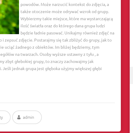
powodów. Może narzucić kontekst do zdjęcia, a
także otoczenie może odrywać wzrok od grupy.
Wybierzmy takie miejsce, które ma wystarczającą
ilość światła oraz do którego dana grupa ludzi
będzie ładnie pasować. Unikajmy również zdjęć na
i zepsuć zdjęcie. Postarajmy się tak zbliżyć do grupy, jak to
ie uciąć żadnego z obiektów. Im bliżej będziemy, tym
egółów na twarzach. Osoby wyższe ustawny z tyłu , a
my zbyt głebokiej grupy, to znaczy zachowajmy jak
 Jeśli jednak grupa jest głęboka użyjmy większej głębi
zy
admin