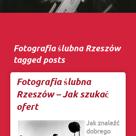
Fotografia ślubna Rzeszów
tagged posts
Fotografia ślubna
Rzeszów – Jak szukać
ofert
Jak znaleźć
dobrego