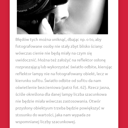
Błędów tych można uniknąć, dbając np. o to, aby
fotografowane osoby nie stały zbyt blisko ściany:
wówczas cienie nie będą miały na czym się
uwidocznić. Można też założyć na reflektor osłonę
rozpraszającą lub wykorzystać światło odbite, kierując
reflektor lampy nie na fotografowany obiekt, lecz w
kierunku sufitu. Światło odbite od sufitu da nam
oświetlenie bezcieniowa (patrz fot. 62). Rzecz jasna,
ściśle określona dla danej lampy liczba szacunkowa
nie będzie miała wówczas zastosowania. Otwór
przysłony obiektyum trzeba będzie powiększyć w
stosunku do wartości, jaka nam wypada ze
wspomnianej liczby szacunkowej.