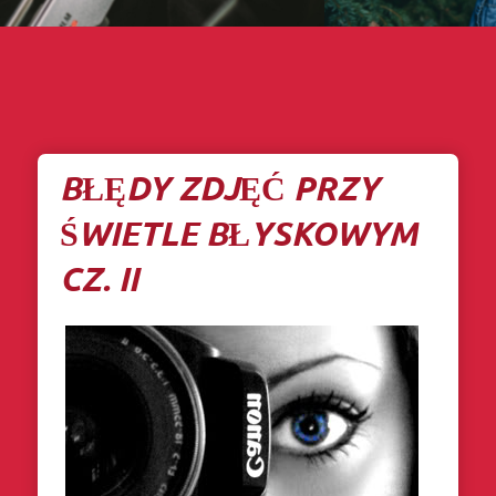
BŁĘDY ZDJĘĆ PRZY
ŚWIETLE BŁYSKOWYM
CZ. II