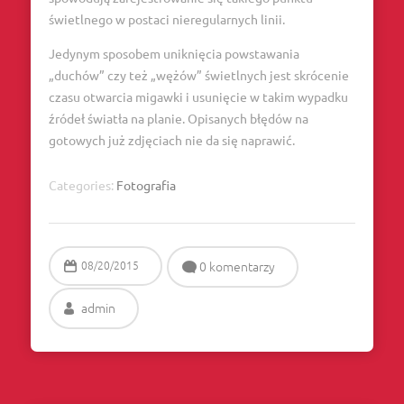
świetlnego w postaci nieregularnych linii.
Jedynym sposobem uniknięcia powstawania
„duchów” czy też „wężów” świetlnych jest skrócenie
czasu otwarcia migawki i usunięcie w takim wypadku
źródeł światła na planie. Opisanych błędów na
gotowych już zdjęciach nie da się naprawić.
Categories:
Fotografia
08/20/2015
0 komentarzy
admin