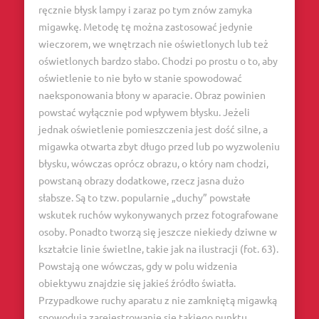
ręcznie błysk lampy i zaraz po tym znów zamyka
migawkę. Metodę tę można zastosować jedynie
wieczorem, we wnętrzach nie oświetlonych lub też
oświetlonych bardzo słabo. Chodzi po prostu o to, aby
oświetlenie to nie było w stanie spowodować
naeksponowania błony w aparacie. Obraz powinien
powstać wyłącznie pod wpływem błysku. Jeżeli
jednak oświetlenie pomieszczenia jest dość silne, a
migawka otwarta zbyt długo przed lub po wyzwoleniu
błysku, wówczas oprócz obrazu, o który nam chodzi,
powstaną obrazy dodatkowe, rzecz jasna dużo
słabsze. Są to tzw. popularnie „duchy” powstałe
wskutek ruchów wykonywanych przez fotografowane
osoby. Ponadto tworzą się jeszcze niekiedy dziwne w
kształcie linie świetlne, takie jak na ilustracji (fot. 63).
Powstają one wówczas, gdy w polu widzenia
obiektywu znajdzie się jakieś źródło światła.
Przypadkowe ruchy aparatu z nie zamkniętą migawką
spowodują zarejestrowanie się takiego punktu